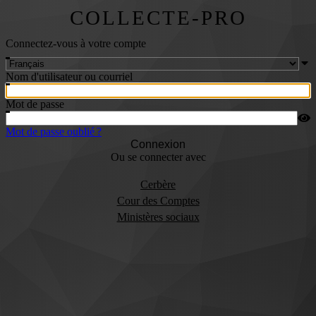
COLLECTE-PRO
Connectez-vous à votre compte
Nom d'utilisateur ou courriel
Mot de passe
Mot de passe oublié ?
Connexion
Ou se connecter avec
Cerbère
Cour des Comptes
Ministères sociaux